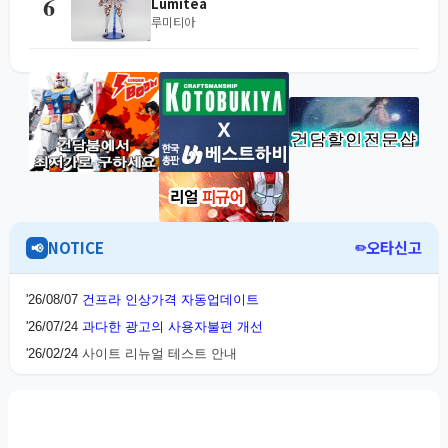
6
Lumitea
루미티아
Kotobukiya
Grande Scale
AUG
5
Durga I
드루가 I
MG
Gundam Base
AUG
Hyaku-Shiki Ver.2.0 [Mechanical Core
4
Plating]
MG 백식 Ver.2.0 [메카니컬 코어 맥기]
오타신고
NOTICE
📢
RG
Gundam Base
AUG
3
Sazabi [Mechanical Core Plating]
'26/08/07
건프라 인상가격 자동업데이트
사자비 [메카니컬 코어 맥기]
'26/07/24
과다한 광고의 사용자불편 개선
'26/02/24
사이트 리뉴얼 테스트 안내
Kotobukiya
Sousaishojoteien
JUL
31
Snow White
'25/02/01
데일리 리뷰 종료 안내
백설짱
'24/11/01
구글 애드 광고 테스트 안내
'24/07/10
메카코레 리뷰예고 및 리뷰FAQ
Kotobukiya
Sousaishojoteien