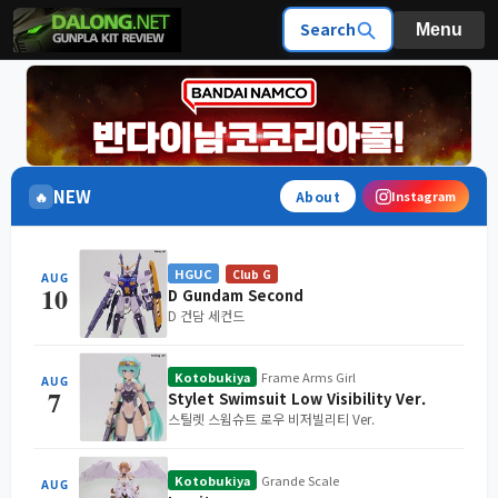
Search
Menu
NEW
🔥
About
Instagram
HGUC
Club G
AUG
10
D Gundam Second
D 건담 세컨드
Kotobukiya
Frame Arms Girl
AUG
7
Stylet Swimsuit Low Visibility Ver.
스틸렛 스윔슈트 로우 비저빌리티 Ver.
Kotobukiya
Grande Scale
AUG