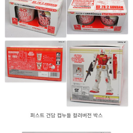
퍼스트 건담 컵누들 컬러버전 박스