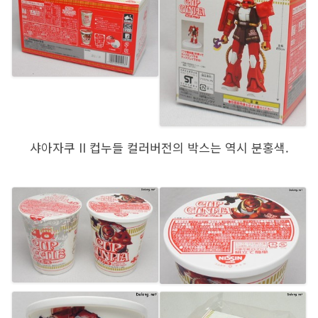
샤아자쿠 II 컵누들 컬러버전의 박스는 역시 분홍색.