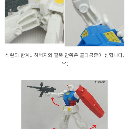
식완의 한계.. 허벅지와 팔뚝 안쪽은 골다공증이 심합니다.
^^;