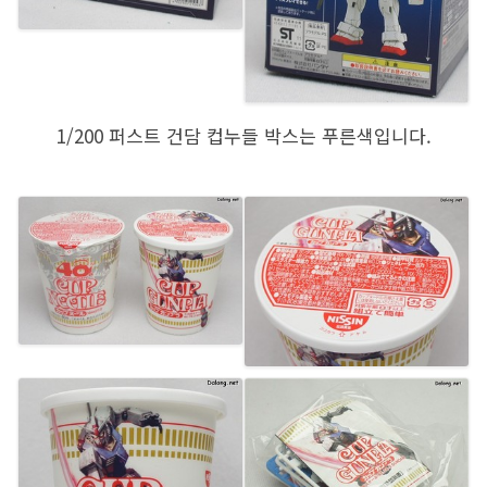
1/200 퍼스트 건담 컵누들 박스는 푸른색입니다.