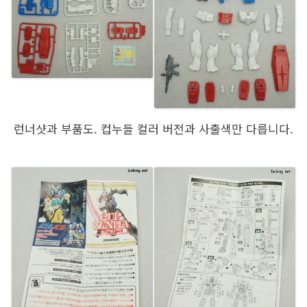
런너샷과 부품도. 컵누들 컬러 버전과 사출색만 다릅니다.