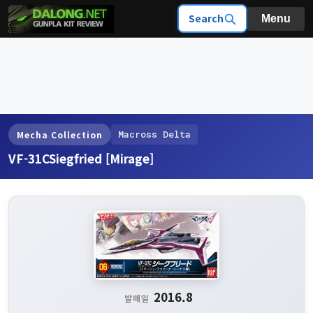
Search
Menu
Macross Delta
Mecha Collection
VF-31CSiegfried [Mirage]
2016.8
발매일