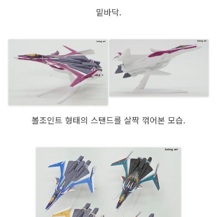
밑바닥.
볼조인트 형태의 스탠드를 살짝 꺾어본 모습.