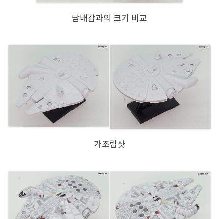
담배갑과의 크기 비교
가조립샷