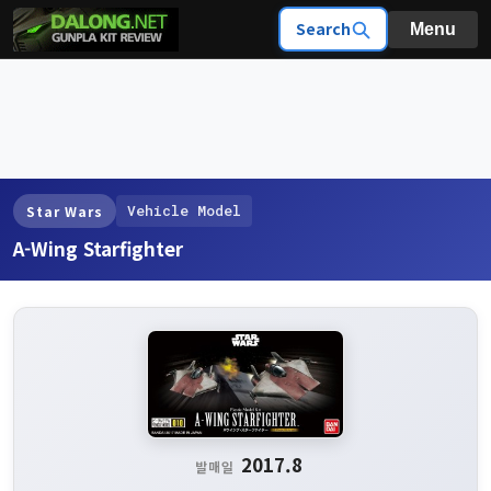
Search
Menu
Vehicle Model
Star Wars
A-Wing Starfighter
2017.8
발매일