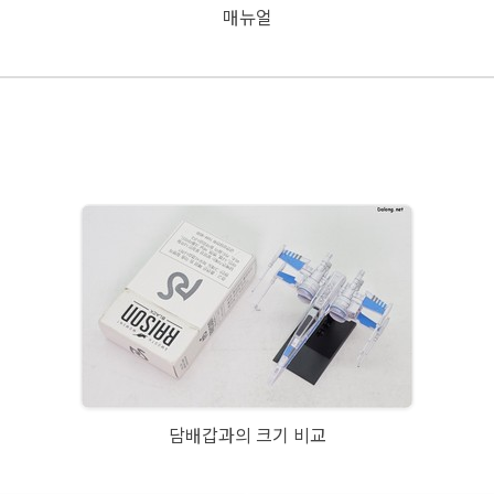
매뉴얼
담배갑과의 크기 비교