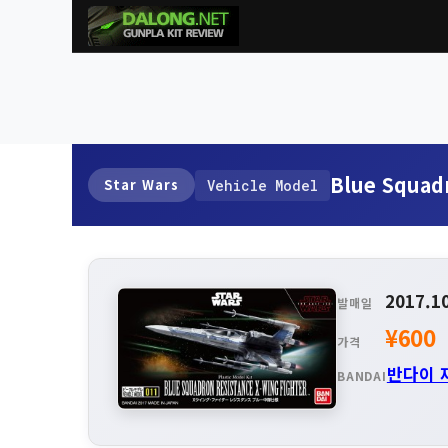
Blue Squadr
Star Wars
Vehicle Model
2017.1
발매일
¥600
가격
반다이 
BANDAI