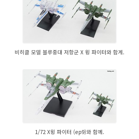
비히클 모델 블루중대 저항군 X 윙 파이터와 함게.
1/72 X윙 파이터 (ep9)와 함께.