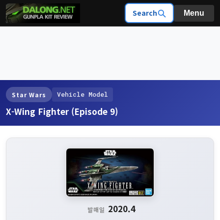
Search
Menu
Vehicle Model
Star Wars
X-Wing Fighter (Episode 9)
2020.4
발매일