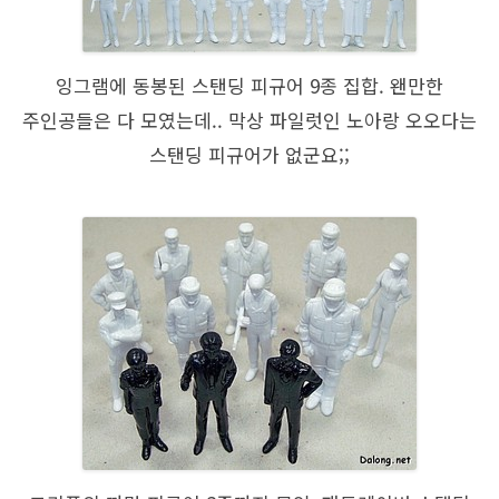
잉그램에 동봉된 스탠딩 피규어 9종 집합. 왠만한
주인공들은 다 모였는데.. 막상 파일럿인 노아랑 오오다는
스탠딩 피규어가 없군요;;