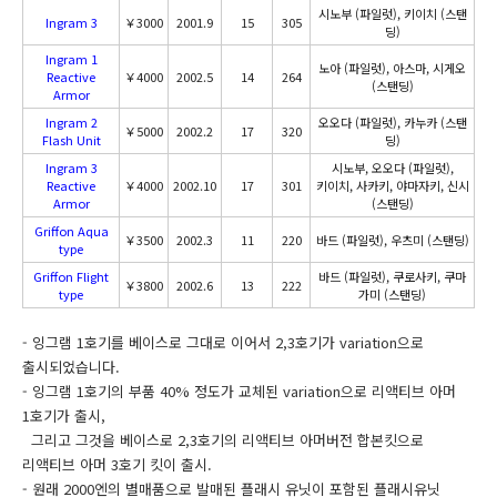
시노부 (파일럿), 키이치 (스탠
Ingram 3
￥3000
2001.9
15
305
딩)
Ingram 1
노아 (파일럿), 아스마, 시게오
Reactive
￥4000
2002.5
14
264
(스탠딩)
Armor
Ingram 2
오오다 (파일럿), 카누카 (스탠
￥5000
2002.2
17
320
Flash Unit
딩)
Ingram 3
시노부, 오오다 (파일럿),
Reactive
￥4000
2002.10
17
301
키이치, 사카키, 야마자키, 신시
Armor
(스탠딩)
Griffon Aqua
￥3500
2002.3
11
220
바드 (파일럿), 우츠미 (스탠딩)
type
Griffon Flight
바드 (파일럿), 쿠로사키, 쿠마
￥3800
2002.6
13
222
type
가미 (스탠딩)
- 잉그램 1호기를 베이스로 그대로 이어서 2,3호기가 variation으로
출시되었습니다.
- 잉그램 1호기의 부품 40% 정도가 교체된 variation으로 리액티브 아머
1호기가 출시,
그리고 그것을 베이스로 2,3호기의 리액티브 아머버전 합본킷으로
리액티브 아머 3호기 킷이 출시.
- 원래 2000엔의 별매품으로 발매된 플래시 유닛이 포함된 플래시유닛