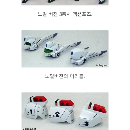
노멀 버전 3총사 액션포즈.
노멀버전의 머리들.