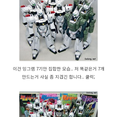
이건 잉그램 7기만 집합한 모습.. 저 똑같은거 7개
만드는거 사실 좀 지겹긴 합니다.. 쿨럭;