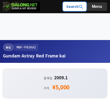
Search
Menu
MBF-P02KAI
MG
Gundam Astray Red Frame kai
2009.1
발매일
¥5,000
가격