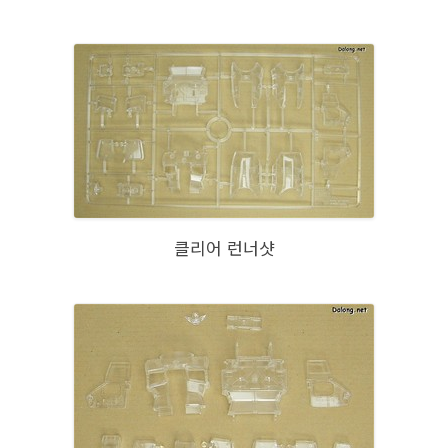
클리어 런너샷