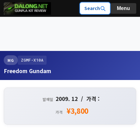
Search
Menu
ZGMF-X10A
MG
Freedom Gundam
2009. 12 / 가격 :
발매일
¥3,800
가격