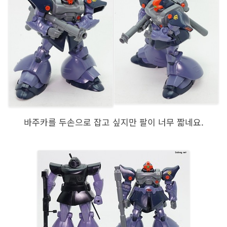
바주카를 두손으로 잡고 싶지만 팔이 너무 짧네요.