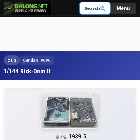
Search
Menu
Gundam 0080
OLD
1/144 Rick-Dom II
1989.5
발매일