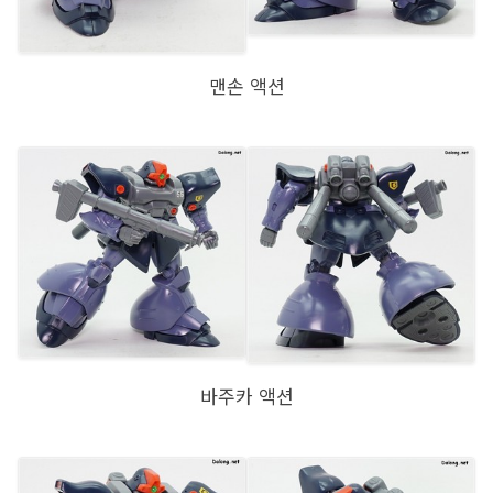
맨손 액션
바주카 액션