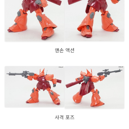
맨손 액션
사격 포즈