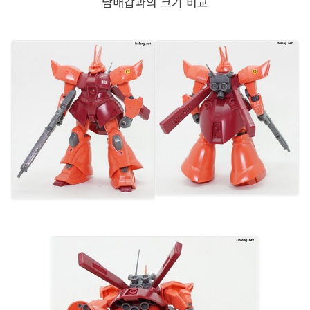
담배갑과의 크기 비교