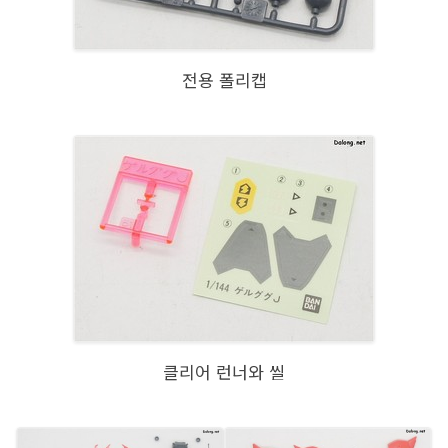
전용 폴리캡
클리어 런너와 씰