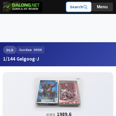
Search
Menu
Gundam 0080
OLD
1/144 Gelgoog-J
1989.6
발매일