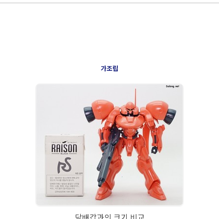
가조립
담배갑과의 크기 비교