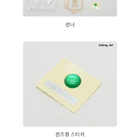
런너
렌즈형 스티커