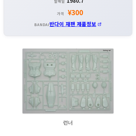
1980.7
발매일
¥300
가격
반다이 재팬 제품정보
BANDAI
런너