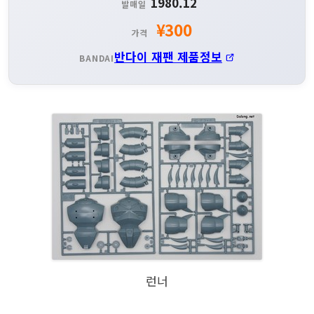
1980.12
발매일
¥300
가격
반다이 재팬 제품정보
BANDAI
런너