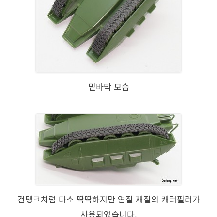
밑바닥 모습
건탱크처럼 다소 딱딱하지만 연질 재질의 캐터필러가
사용되었습니다.