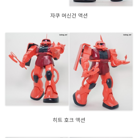
자쿠 머신건 액션
히트 호크 액션