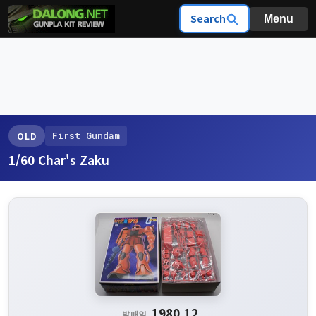
Search
Menu
First Gundam
OLD
1/60 Char's Zaku
1980.12
발매일