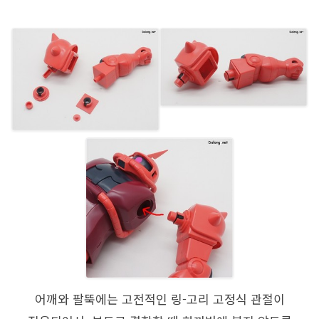
어깨와 팔뚝에는 고전적인 링-고리 고정식 관절이