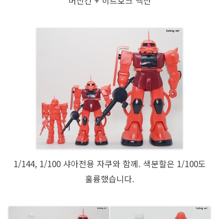
머신건 + 히트호크 액션
1/144, 1/100 샤아전용 자쿠와 함께. 색분할은 1/100도
훌륭했습니다.