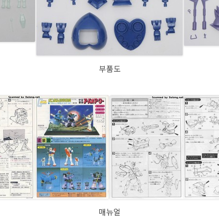
부품도
매뉴얼