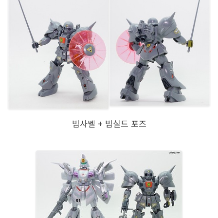
빔사벨 + 빔실드 포즈