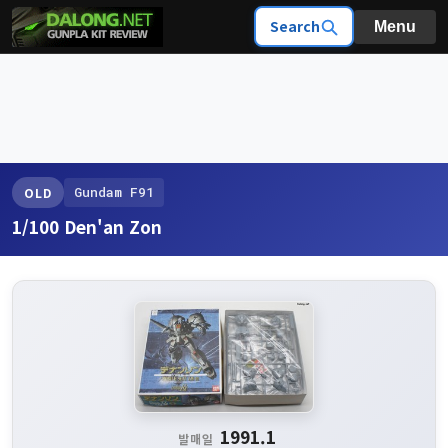
Search
Menu
Gundam F91
OLD
1/100 Den'an Zon
1991.1
발매일