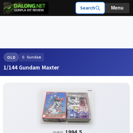
Search
Menu
G Gundam
OLD
1/144 Gundam Maxter
1994.5
발매일