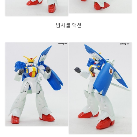
빔사벨 액션