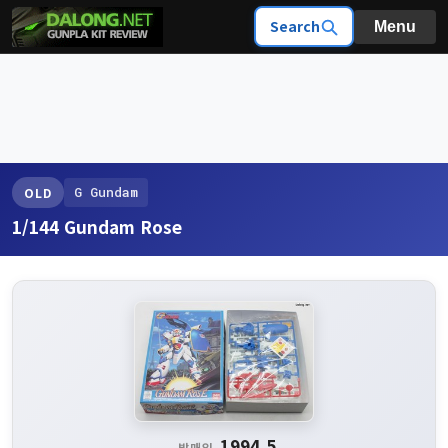
Search
Menu
G Gundam
OLD
1/144 Gundam Rose
1994.5
발매일