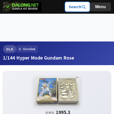
Search
Menu
G Gundam
OLD
1/144 Hyper Mode Gundam Rose
1995.3
발매일