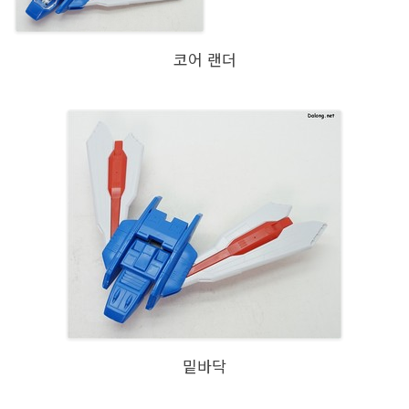
코어 랜더
밑바닥