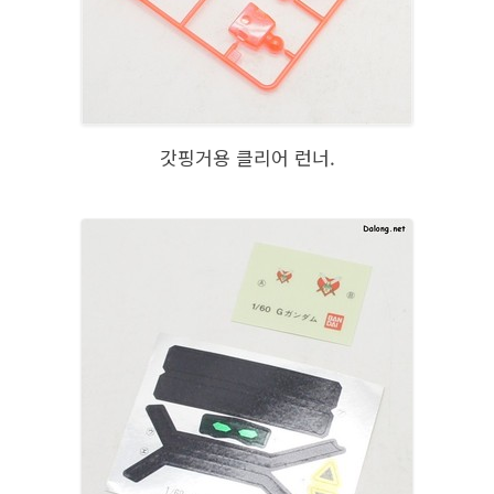
갓핑거용 클리어 런너.