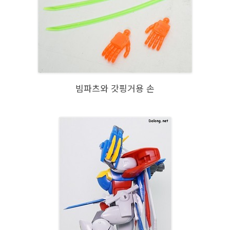
빔파츠와 갓핑거용 손