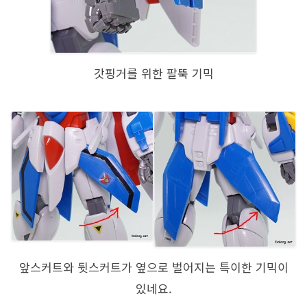
갓핑거를 위한 팔뚝 기믹
앞스커트와 뒷스커트가 옆으로 벌어지는 특이한 기믹이
있네요.