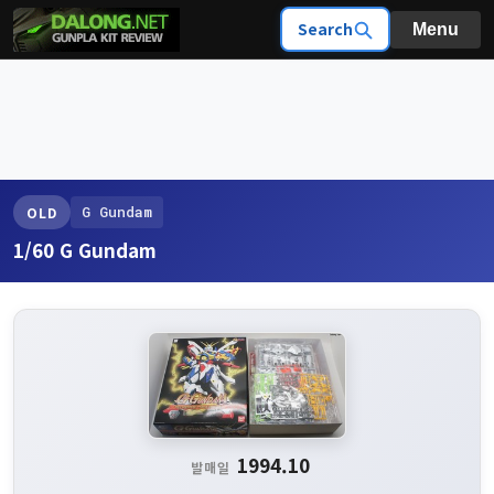
Search
Menu
G Gundam
OLD
1/60 G Gundam
1994.10
발매일