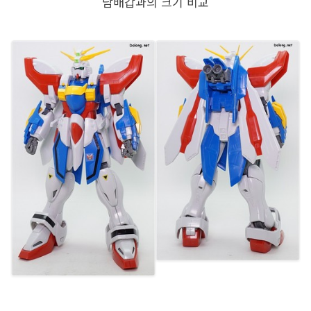
담배갑과의 크기 비교