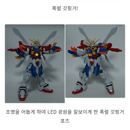
폭렬 갓핑거!
조명을 어둡게 하여 LED 광원을 잘보이게 한 폭렬 갓핑거
포즈