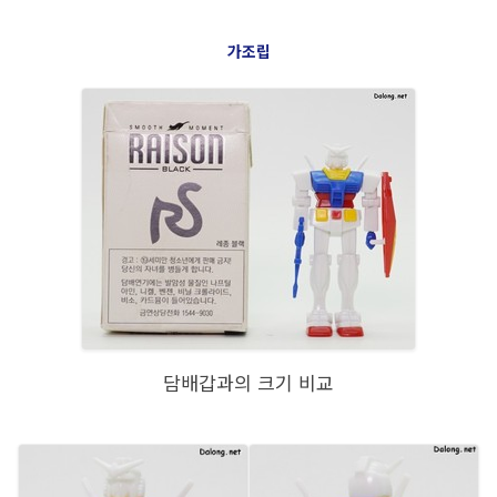
가조립
담배갑과의 크기 비교