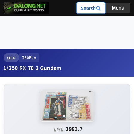
Search
Menu
IROPLA
OLD
1/250 RX-78-2 Gundam
1983.7
발매일