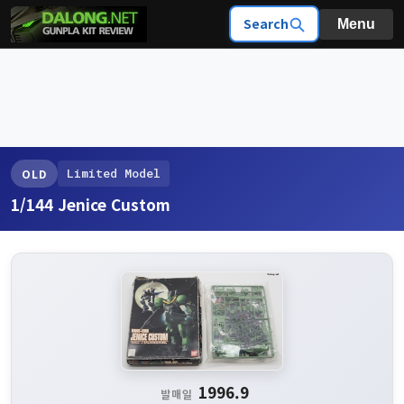
Search
Menu
Limited Model
OLD
1/144 Jenice Custom
1996.9
발매일