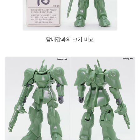
담배갑과의 크기 비교