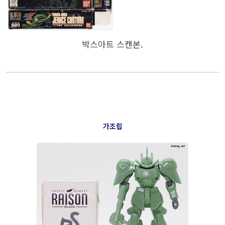
박스아트 스캔본.
가조립