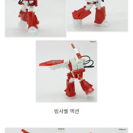
빔사벨 액션