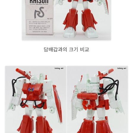
담배갑과의 크기 비교