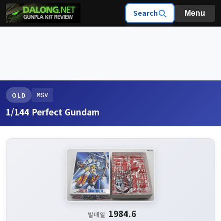
Search
Menu
MSV
OLD
1/144 Perfect Gundam
1984.6
발매일