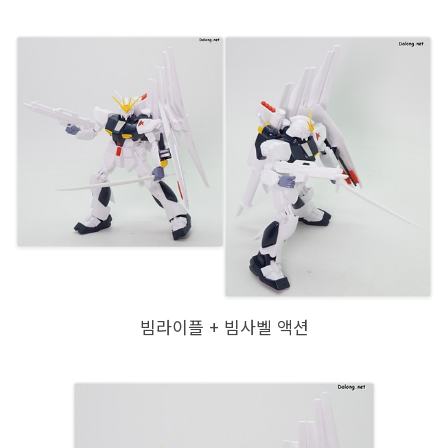
빔라이플 + 빔사벨 액션