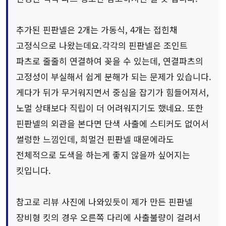
추가된 핀판넬은 2개는 가동식, 4개는 접힌채
고정식으로 나왔는데요.각각의 핀판넬은 조인트
파츠로 줄줄히 연결하여 꽂을 수 있는데, 연결파츠의
고정성이 부실해서 쉽게 분해가 되는 문제가 있습니다.
게다가 뒤가 무거워지면서 중심을 잡기가 힘들어져서,
노멀 상태보다 직립이 더 어려워지기도 했네요. 또한
핀판넬의 외관을 본다면 단색 사출에 스티커도 없어서
썰렁한 느낌인데, 희멀건 핀판넬 때문에라도
전체적으로 도색을 하는게 좋지 않을까 싶어지는
킷입니다.
참고로 리뷰 사진에 나와있듯이 제가 만든 핀판넬
장비형 킷의 경우 오른쪽 다리에 사출불량이 걸려서