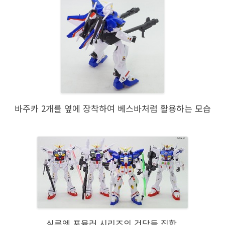
바주카 2개를 옆에 장착하여 베스바처럼 활용하는 모습
실루엣 포뮬러 시리즈의 건담들 집합.