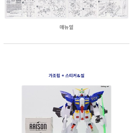
매뉴얼
가조립 + 스티커&씰