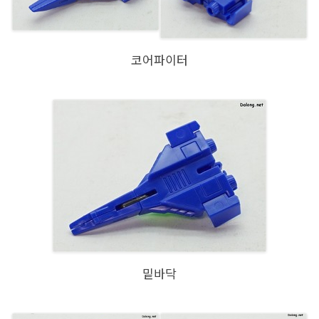
코어파이터
밑바닥