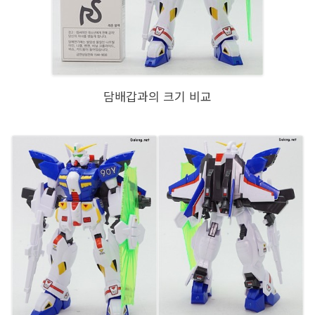
담배갑과의 크기 비교