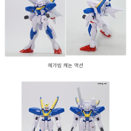
메가빔 캐논 액션