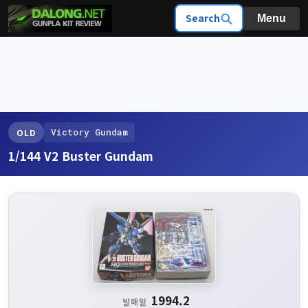
Search
Menu
Victory Gundam
OLD
1/144 V2 Buster Gundam
1994.2
발매일