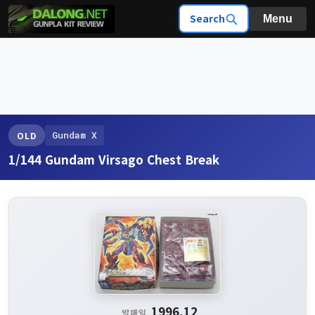
Search
Menu
Gundam X
OLD
1/144 Gundam Virsago Chest Break
1996.12
발매일