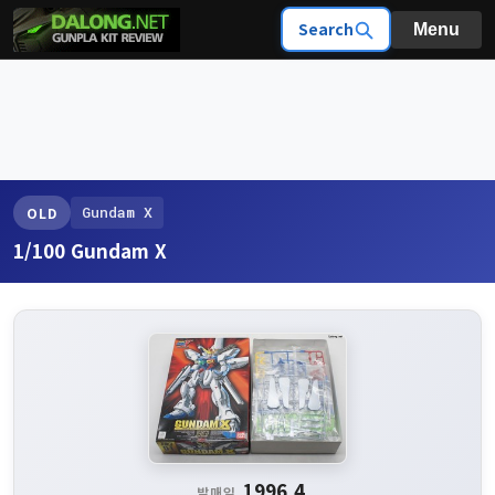
Search
Menu
Gundam X
OLD
1/100 Gundam X
1996.4
발매일