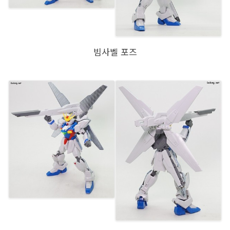
빔사벨 포즈