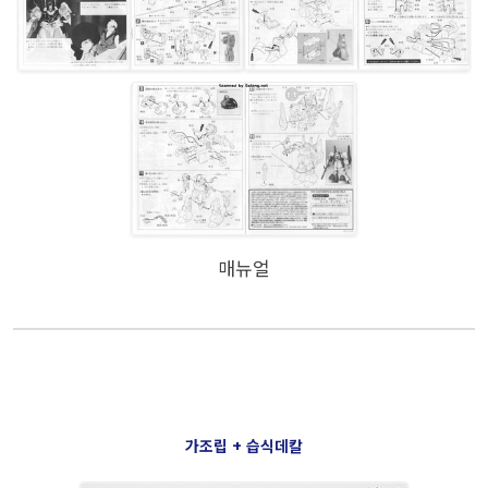
매뉴얼
가조립 + 습식데칼