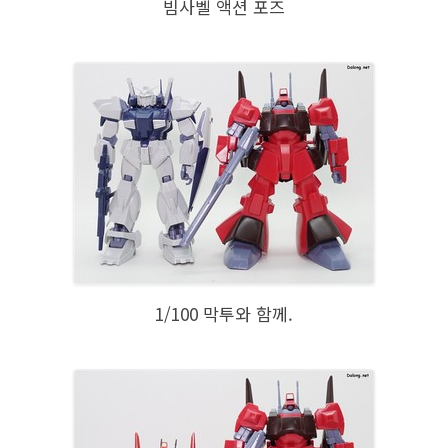
빔사벨 액션 포즈
1/100 막투와 함께.