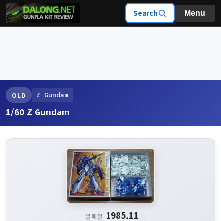
Search
Menu
Z Gundam
OLD
1/60 Z Gundam
1985.11
발매일