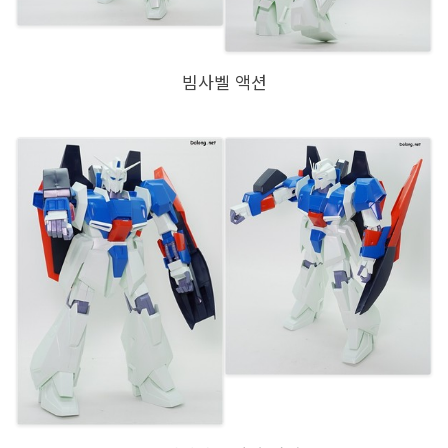
빔사벨 액션