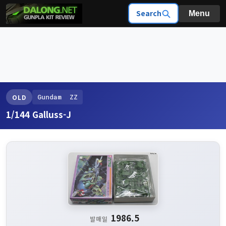
Search
Menu
Gundam ZZ
OLD
1/144 Galluss-J
1986.5
발매일