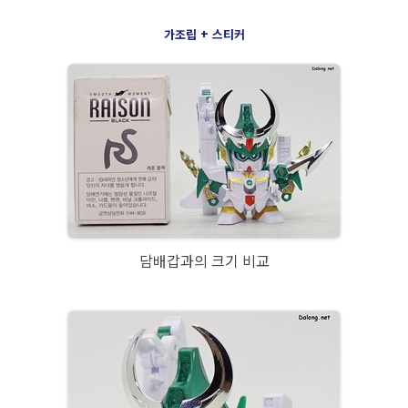
가조립 + 스티커
담배갑과의 크기 비교