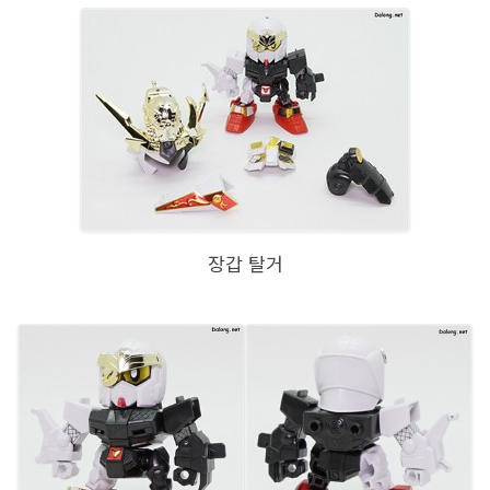
장갑 탈거