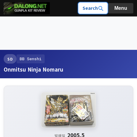
Search
Menu
BB Senshi
SD
Onmitsu Ninja Nomaru
2005.5
발매일