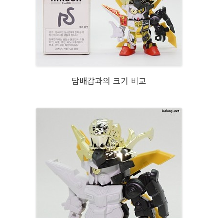
담배갑과의 크기 비교