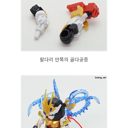
팔다리 안쪽의 골다공증