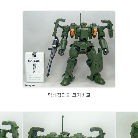
담배갑과의 크기비교