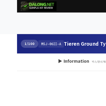
Tieren Ground T
1/100
MSJ-06II-A
▶ Information
박스/런너/매