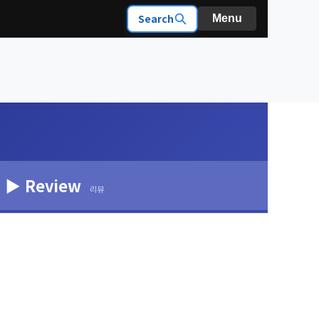
Search
Menu
▶ Review
리뷰