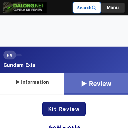
Search
Menu
HG
Gundam Exia
▶ Information
▶ Review
Kit Review
가조립 + 스티커