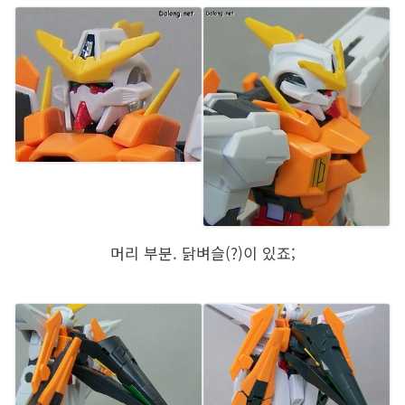
머리 부분. 닭벼슬(?)이 있죠;