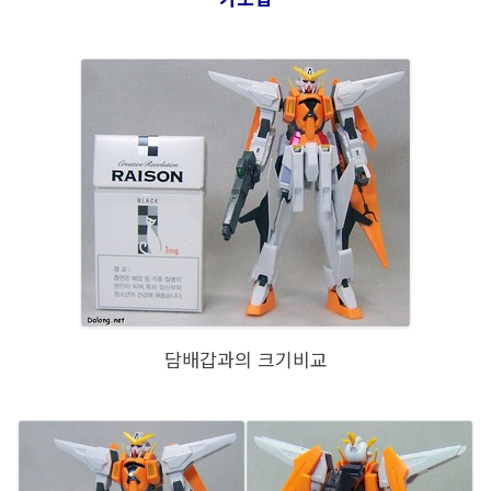
담배갑과의 크기비교