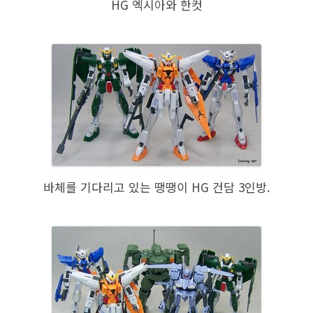
HG 엑시아와 한컷
바체를 기다리고 있는 땡땡이 HG 건담 3인방.