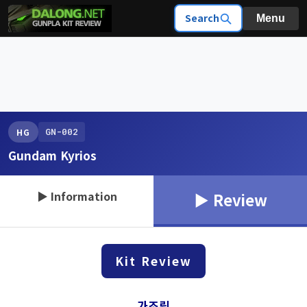
Search
Menu
GN-002
HG
Gundam Kyrios
▶ Information
▶ Review
Kit Review
가조립