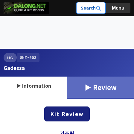
Search
Menu
GNZ-003
HG
Gadessa
▶ Information
▶ Review
Kit Review
가조립