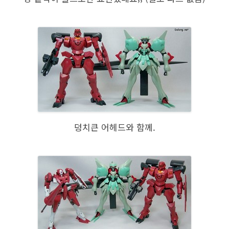
덩치큰 어헤드와 함께.