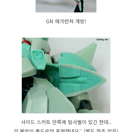
GN 메가런쳐 개방!
사이드 스커트 안쪽에 빔사벨이 있긴 한데..
걍 붙박이 몰드로만 표현했네요;; (별도 파츠 없음)