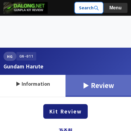
Search
Menu
GN-011
HG
Gundam Harute
▶ Information
▶ Review
Kit Review
가조립