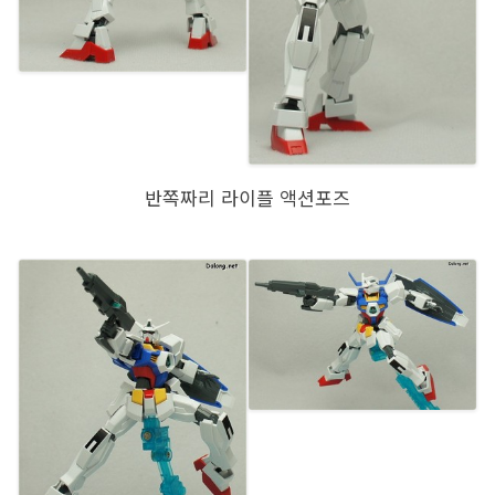
반쪽짜리 라이플 액션포즈