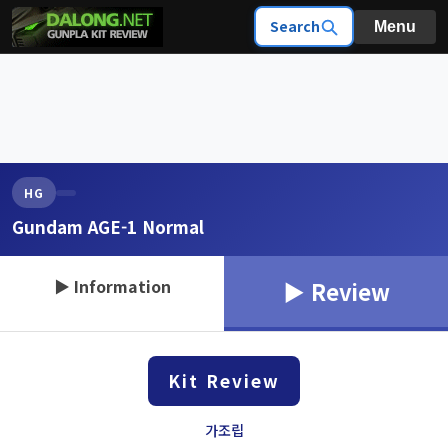
Search
Menu
HG
Gundam AGE-1 Normal
▶ Information
▶ Review
Kit Review
가조립