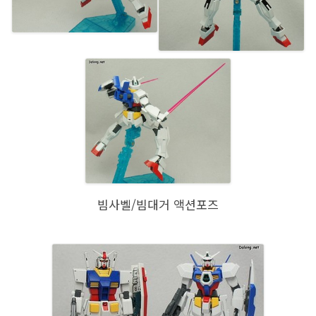
빔사벨/빔대거 액션포즈