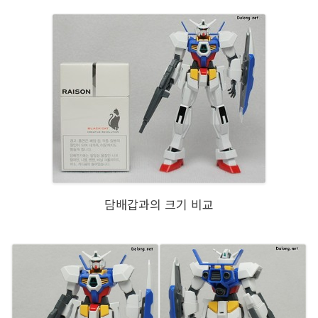
담배갑과의 크기 비교