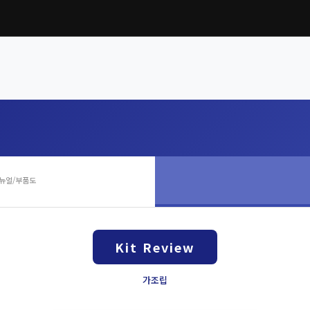
뉴얼/부품도
Kit Review
가조립