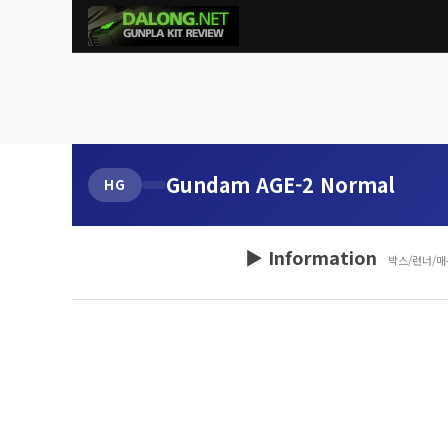
Gundam AGE-2 Normal
HG
▶ Information
박스/런너/매