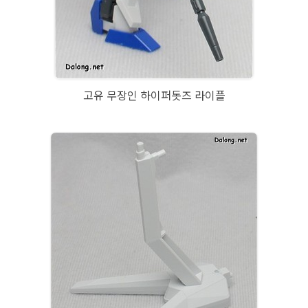
고유 무장인 하이퍼돗즈 라이플