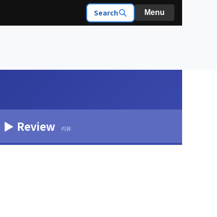
Search
Menu
▶ Review
리뷰