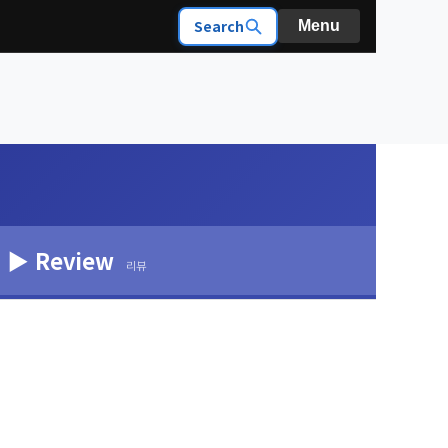
Search
Menu
▶ Review
리뷰