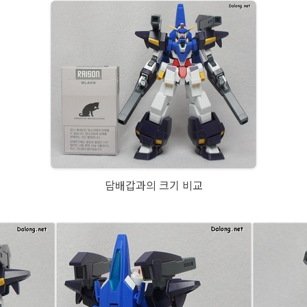
담배갑과의 크기 비교