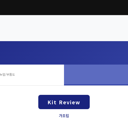
뉴얼/부품도
Kit Review
가조립