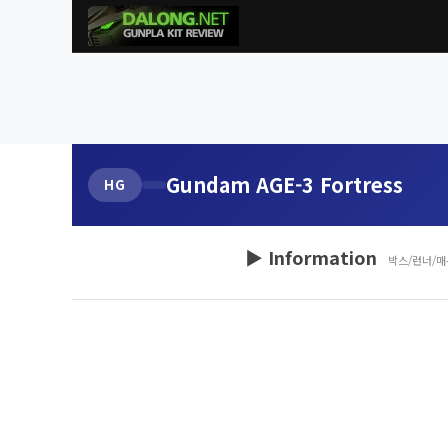
Gundam AGE-3 Fortress
HG
▶ Information
박스/런너/매