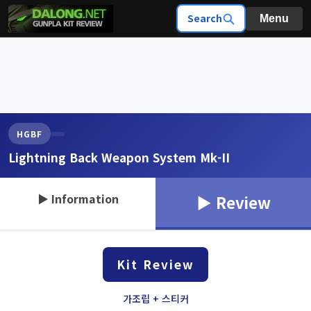
Search
Menu
HGBF
Lightning Back Weapon System Mk-II
▶ Information
▶ Review
Kit Review
가조립 + 스티커