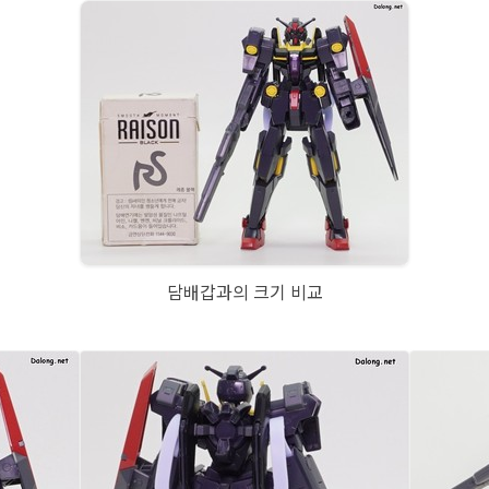
담배갑과의 크기 비교