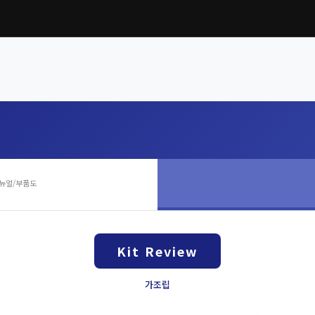
뉴얼/부품도
Kit Review
가조립