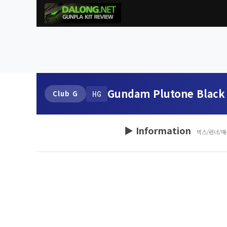
Gundam Plutone Black
Club G
HG
▶ Information
박스/런너/매