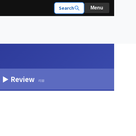
Search
Menu
▶ Review
리뷰