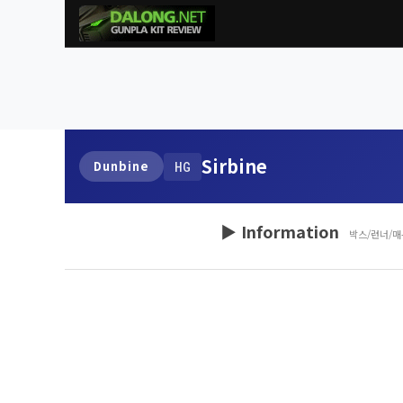
Sirbine
Dunbine
HG
▶ Information
박스/런너/매