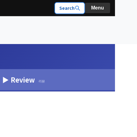
Search
Menu
▶ Review
리뷰